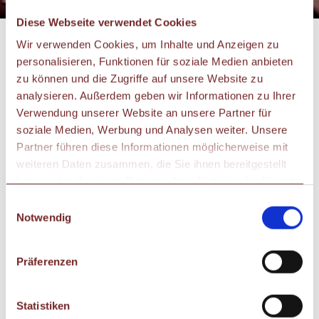
Diese Webseite verwendet Cookies
|
Wir verwenden Cookies, um Inhalte und Anzeigen zu
UNSERE EXPERTISE
personalisieren, Funktionen für soziale Medien anbieten
zu können und die Zugriffe auf unsere Website zu
analysieren. Außerdem geben wir Informationen zu Ihrer
Aufgrund unserer langjährigen Erfahrung in der
Verwendung unserer Website an unsere Partner für
Zusammenarbeit mit Asset Managern /
soziale Medien, Werbung und Analysen weiter. Unsere
Vermögensverwaltern und dem Wissen um deren
Partner führen diese Informationen möglicherweise mit
Herausforderungen, sind wir davon überzeugt, der ideale
weiteren Daten zusammen, die Sie ihnen bereitgestellt
haben oder die sie im Rahmen Ihrer Nutzung der Dienste
Partner für den geplanten Wachstumspfad unserer
gesammelt haben.
Einwilligungsauswahl
Portfolio-Unternehmen zu sein. Mit unserem langjährigen
Notwendig
Track-Record mit Buy & Build-Konzepten und unserer
konsequenten Ausrichtung auf Wachstum – auch mit
Präferenzen
zusätzlich zur Verfügung gestelltem Kapital für
Investitionen in Add-on Akquisitionen oder größeren
Statistiken
Personal- und/oder IT-Investitionen – unterstützen wir